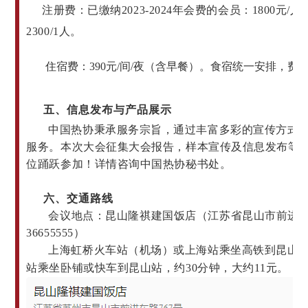
注册费：已缴纳2023-2024年会费的会员：1800元
2300/1人。
住宿费：390元/间/夜（含早餐）。食宿统一安排，费
五、信息发布与产品展示
中国热协秉承服务宗旨，通过丰富多彩的宣传方式
服务。本次大会征集大会报告，样本宣传及信息发布等
位踊跃参加！详情咨询中国热协秘书处。
六、交通路线
会议地点：昆山隆祺建国饭店
（江苏省昆山市
前进东
36655555）
上海虹桥火车站（机场）或
上海站
乘坐高铁到
昆山南
站乘坐卧铺或快车到昆山站，约30分钟，大约11元。