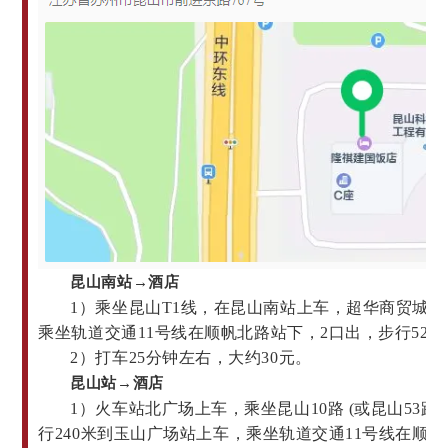
昆山南站→酒店
1）乘坐昆山T1线，在昆山南站上车，超华商贸城下
乘坐轨道交通11号线在顺帆北路站下，2口出，步行520
2）打车25分钟左右，大约30元。
昆山站
→
酒店
1）火车站北广场上车，
乘坐昆山10路 (或昆山53路
行240米到玉山广场
站上
车
，乘坐
轨道交通11号线在
顺帆